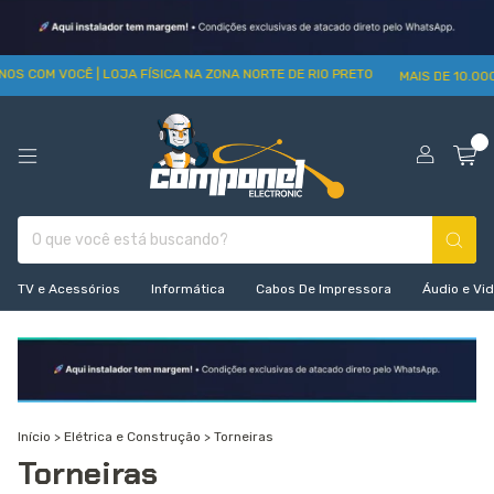
NOS COM VOCÊ | LOJA FÍSICA NA ZONA NORTE DE RIO PRETO
MAIS DE 10.00
0
TV e Acessórios
Informática
Cabos De Impressora
Áudio e Vi
Início
>
Elétrica e Construção
>
Torneiras
Torneiras