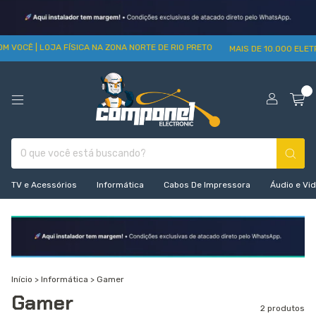
M VOCÊ | LOJA FÍSICA NA ZONA NORTE DE RIO PRETO
MAIS DE 10.000 ELET
0
TV e Acessórios
Informática
Cabos De Impressora
Áudio e Vi
Início
>
Informática
>
Gamer
Gamer
2 produtos