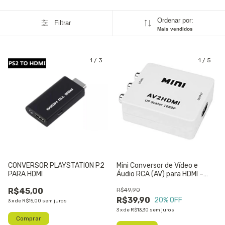
Ordenar por:
Filtrar
Mais vendidos
1
/
3
1
/
5
CONVERSOR PLAYSTATION P2
Mini Conversor de Vídeo e
PARA HDMI
Áudio RCA (AV) para HDMI –
1080p Full HD
R$45,00
R$49,90
R$39,90
20
% OFF
3
x
de
R$15,00
sem juros
3
x
de
R$13,30
sem juros